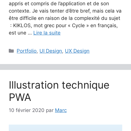
appris et compris de l’application et de son
contexte. Je vais tenter d’être bref, mais cela va
être difficile en raison de la complexité du sujet
: KIKLOS, mot grec pour « Cycle » en français,
est une …
Lire la suite
Catégories
Portfolio
,
UI Design
,
UX Design
Illustration technique
PWA
10 février 2020
par
Marc