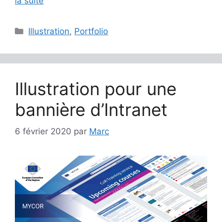
la suite
Catégories
Illustration
,
Portfolio
Illustration pour une
bannière d’Intranet
6 février 2020
par
Marc