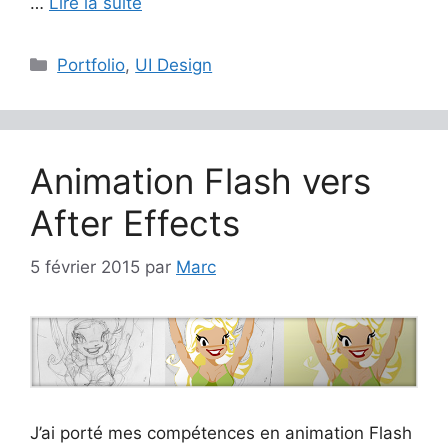
…
Lire la suite
Catégories
Portfolio
,
UI Design
Animation Flash vers
After Effects
5 février 2015
par
Marc
J’ai porté mes compétences en animation Flash